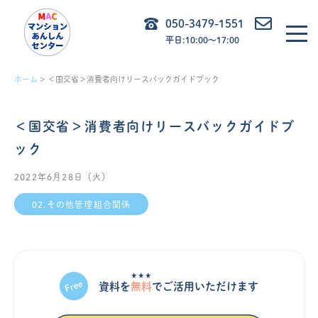
内
050-3479-1551
容
平日:10:00〜17:00
を
ス
ホーム
＜国交省＞消費者向けリースバックガイドブック
キ
ッ
＜国交省＞消費者向けリースバックガイドブ
プ
ック
2022年6月28日（火）
02.その他管理組合関係
★★★
資料を
無料
でご活⽤いただけます