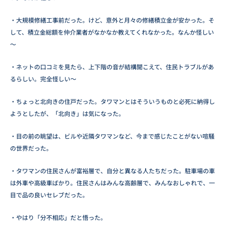
・大規模修繕工事前だった。けど、意外と月々の修繕積立金が安かった。そ
して、積立金総額を仲介業者がなかなか教えてくれなかった。なんか怪しい
～
・ネットの口コミを見たら、上下階の音が結構聞こえて、住民トラブルがあ
るらしい。完全怪しい～
・ちょっと北向きの住戸だった。タワマンとはそういうものと必死に納得し
ようとしたが、「北向き」は気になった。
・目の前の眺望は、ビルや近隣タワマンなど、今まで感じたことがない喧騒
の世界だった。
・タワマンの住民さんが富裕層で、自分と異なる人たちだった。駐車場の車
は外車や高級車ばかり。住民さんはみんな高齢層で、みんなおしゃれで、一
目で品の良いセレブだった。
・やはり「分不相応」だと悟った。