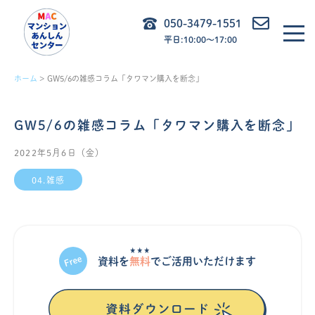
内
050-3479-1551
容
平日:10:00〜17:00
を
ス
ホーム
GW5/6の雑感コラム「タワマン購入を断念」
キ
ッ
GW5/6の雑感コラム「タワマン購入を断念」
プ
2022年5月6日（金）
04.雑感
★★★
資料を
無料
でご活⽤いただけます