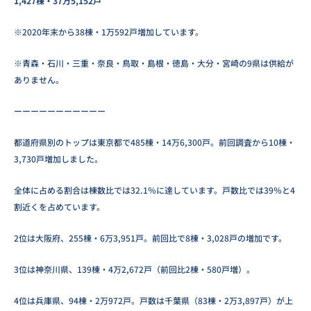
1,427棟・37万5,152戸
※2020年末から38棟・1万592戸増加しています。
※青森・石川・三重・奈良・鳥取・島根・徳島・大分・宮崎の9県は供給が
ありません。
ーーーーーーーーーーー
都道府県別のトップは東京都で485棟・14万6,300戸。前回調査から10棟・
3,730戸増加しました。
全体に占める割合は棟数比では32.1％に達しています。戸数比では39％と4
割近くを占めています。
2位は大阪府、255棟・6万3,951戸。前回比で8棟・3,028戸の増加です。
3位は神奈川県、139棟・4万2,672戸（前回比2棟・580戸増）。
4位は兵庫県、94棟・2万972戸。戸数は千葉県（83棟・2万3,897戸）が上