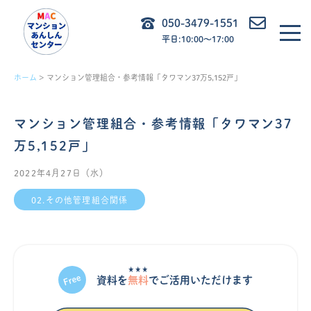
内
050-3479-1551
容
平日:10:00〜17:00
を
ス
ホーム
マンション管理組合・参考情報「タワマン37万5,152戸」
キ
ッ
マンション管理組合・参考情報「タワマン37
プ
万5,152戸」
2022年4月27日（水）
02.その他管理組合関係
★★★
資料を
無料
でご活⽤いただけます