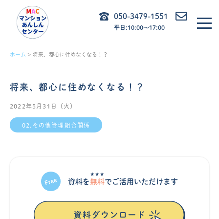
内
050-3479-1551
容
平日:10:00〜17:00
を
ス
ホーム
将来、都心に住めなくなる！？
キ
ッ
将来、都心に住めなくなる！？
プ
2022年5月31日（火）
02.その他管理組合関係
★★★
資料を
無料
でご活⽤いただけます