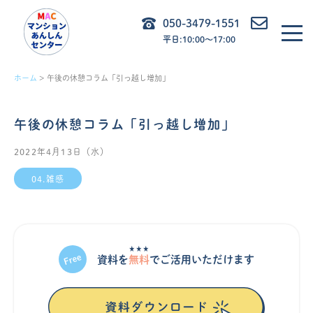
内
050-3479-1551
容
平日:10:00〜17:00
を
ス
ホーム
午後の休憩コラム「引っ越し増加」
キ
ッ
午後の休憩コラム「引っ越し増加」
プ
2022年4月13日（水）
04.雑感
★★★
資料を
無料
でご活⽤いただけます