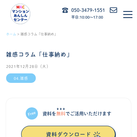
内
050-3479-1551
容
平日:10:00〜17:00
を
ス
ホーム
雑感コラム「仕事納め」
キ
ッ
雑感コラム「仕事納め」
プ
2021年12月28日（火）
04.雑感
★★★
資料を
無料
でご活⽤いただけます